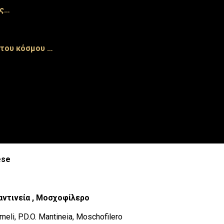
ής…
 του κόσμου …
ese
ντινεία
,
Μοσχοφίλερο
eli, P.D.O. Mantineia, Moschofilero