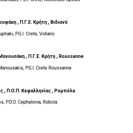
φάκη , Π.Γ.Ε. Κρήτη , Βιδιανό
haki, P.G.I. Crete, Vidiano
Μανουσάκη
,
Π
.
Γ
.
Ε
.
Κρήτη
,
Roussanne
anousakis, P.G.I. Crete Roussanne
ος
,
Π
.
Ο
.
Π
.
Κεφαλληνίας
,
Ρομπόλα
s, P.D.O. Cephalonia, Robola