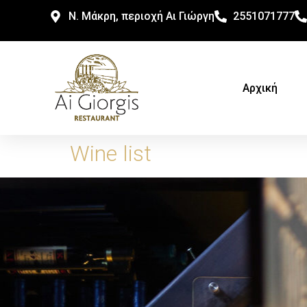
N. Μάκρη, περιοχή Αι Γιώργη
2551071777
Αρχική
Wine list