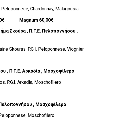
.I. Peloponnese, Chardonnay, Malagousia
num 60,00€
τήμα
Σκούρα
,
Π
.
Γ
.
Ε
.
Πελοποννήσου
,
ine Skouras, P.G.I. Peloponnese, Viognier
που
,
Π
.
Γ
.
Ε
.
Αρκαδία
,
Μοσχοφίλερο
s, P.G.I. Arkadia, Moschofilero
Ε. Πελοποννήσου , Μοσχοφίλερο
. Peloponnese, Moschofilero