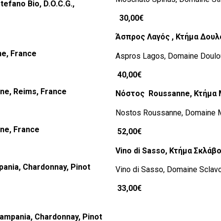
tefano Bio, D.O.C.G.,
30,00€
Άσπρος Λαγός , Κτήμα Δουλου
gne, France
Aspros Lagos, Domaine Douloup
40,00€
gne, Reims, France
Νόστος
Roussanne,
Κτήμα
Nostos Roussanne, Domaine M
gne, France
52,00€
Vino di Sasso,
Κτήμα
Σκλάβ
ania, Chardonnay, Pinot
Vino di Sasso, Domaine Sclavo
33,00€
ampania, Chardonnay, Pinot