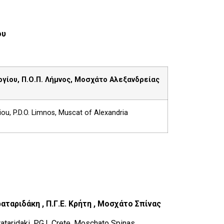
ου
γίου, Π.Ο.Π. Λήμνος, Μοσχάτο Αλεξανδρείας
ou, P.D.O. Limnos, Muscat of Alexandria
αταριδάκη , Π.Γ.Ε. Κρήτη , Μοσχάτο Σπίνας
aridaki, P.G.I. Crete, Moschato Spinas