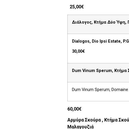
25,00€
Διάλογος, Κτήμα Δύο Ύψη, Π
Dialogos, Dio Ipsi Estate, P.G.
30,00
€
Dum Vinum Sperum,
Κτήμα
Dum Vinum Sperum, Domaine S
60,00€
Αρμύρα
Σκούρα
,
Κτήμα
Σκο
Μαλαγουζιά