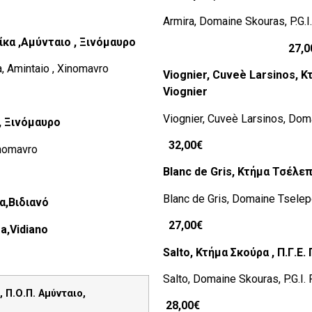
Armira, Domaine Skouras, P.G
ίκα ,Αμύνταιο , Ξινόμαυρο
27,00€ Mag
, Amintaio , Xinomavro
Viognier, Cuveѐ Larsinos,
Κ
Viognier
Viognier, Cuveѐ Larsinos, Doma
 , Ξινόμαυρο
32,00€
inomavro
Blanc de Gris,
Κτήμα
Τσέλε
Blanc de Gris, Domaine Tselepo
α
,
Βιδιανό
27,00€
a,Vidiano
Salto
, Κτήμα Σκούρα , Π.Γ.
Salto, Domaine Skouras, P.G.I
, Π.Ο.Π. Αμύνταιο,
28,00€