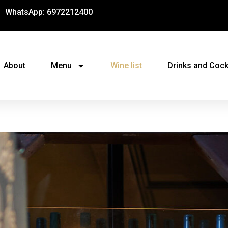
WhatsApp: 6972212400
About
Menu
Wine list
Drinks and Cock