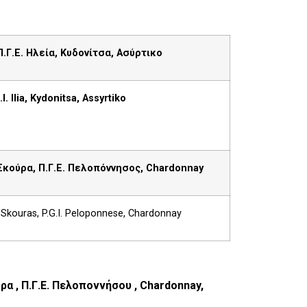
.Γ.Ε. Ηλεία, Κυδονίτσα, Ασύρτικο
I. Ilia, Kydonitsa, Assyrtiko
Σκούρα
,
Π
.
Γ
.
Ε
.
Πελοπόννησος
, Chardonnay
kouras, P.G.I. Peloponnese, Chardonnay
ύρα
,
Π
.
Γ
.
Ε
.
Πελοποννήσου
,
Chardonnay,