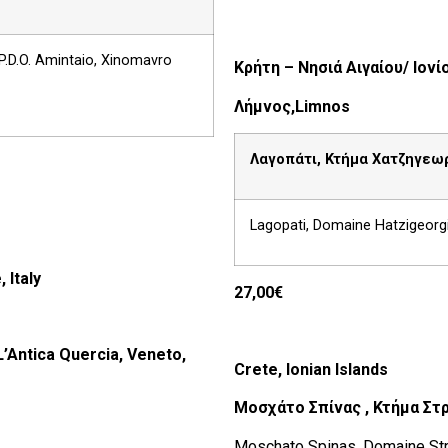
P.D.O. Amintaio, Xinomavro
Κρήτη – Νησιά Αιγαίου/ Ιονί
Λήμνος,
Limnos
Λαγοπάτι, Κτήμα Χατζηγεωρ
Lagopati, Domaine Hatzigeorgi
, Italy
27,00€
L’Antica Quercia, Veneto,
Crete, Ionian Islands
Μοσχάτο Σπίνας , Κτήμα Στρ
Moschato Spinas, Domaine Strat