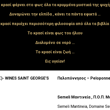
 κρασί φέρνει στο φως όλα τα κρυμμένα μυστικά της ψυχ
Δυναμώνει την ελπίδα , κάνει τα πάντα εφικτά …
 κρασί περιέχει περισσότερη φιλοσοφία από όλα τα βιβλία
Το κρασί είναι φως του ήλιου
Διαλυμένο σε νερό …
Το κρασί είναι ζωή …
Εις
υγείαν
!
Σ
)- WINES SAINT GEORGE’S
Πελοπόννησος
–
Peloponn
Semeli
Μαντινεία
,
Π
.
Ο
.
Π
.
Μα
Semeli Mantineia, Domaine Sem