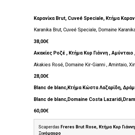
Καρανίκα
Brut,
Cuve
é
Speciale
, Κτήμα Καραν
Karanika Brut, Cuveé Speciale, Domaine Karanika
38,00€
Ακακίες Ροζέ , Κτήμα Κυρ Γιάννη , Αμύνταιο
Akakies Rosé, Domaine Kir-Gianni , Amintaio, X
28,00€
Blanc de blanc,
Κτήμα
Κώστα
Λαζαρίδη
,
Δράμ
Blanc de blanc,Domaine Costa Lazaridi,Dram
60,00€
Scaperdas
Freres Brut Rose, Κτήμα Κυρ Γιάννη
Ξινόμαυρο